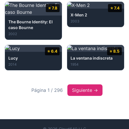
⭐ 7.8
⭐ 7.4
X-Men 2
2003
The Bourne Identity: El
caso Bourne
2002
⭐ 6.4
⭐ 8.5
Lucy
La ventana indiscreta
2014
1954
Página 1 / 296
Siguiente →
© 2026 Cloud640 LLC