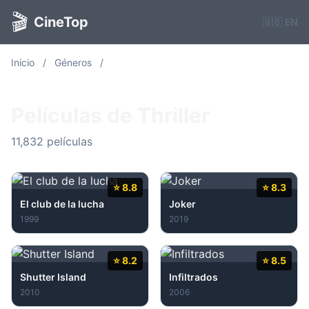
🎬
CineTop
🇬🇧 EN
Inicio
/
Géneros
/
Thriller
Películas de Thriller
11,832 películas
⭐ 8.8
⭐ 8.3
El club de la lucha
Joker
1999
2019
⭐ 8.2
⭐ 8.5
Shutter Island
Infiltrados
2010
2006