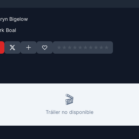
ryn Bigelow
rk Boal
★
★
★
★
★
★
★
★
★
★
🎬
Tráiler no disponible