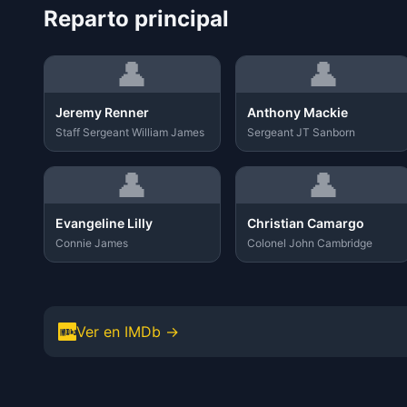
Reparto principal
👤
👤
Jeremy Renner
Anthony Mackie
Staff Sergeant William James
Sergeant JT Sanborn
👤
👤
Evangeline Lilly
Christian Camargo
Connie James
Colonel John Cambridge
Ver en IMDb →