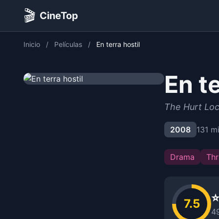
🎬
CineTop
Inicio
/
Películas
/
En terra hostil
En te
The Hurt Lo
2008
131 m
Drama
Thri
⭐
7.5
4