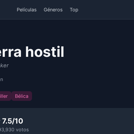
Películas
Géneros
Top
rra hostil
cker
in
ller
Bélica
 7.5/10
93,930 votos