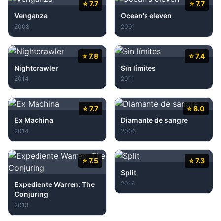
⭐ 7.7
⭐ 7.7
Venganza
Ocean's eleven
2008
2001
⭐ 7.8
⭐ 7.4
Nightcrawler
Sin límites
2014
2011
⭐ 7.7
⭐ 8.0
Ex Machina
Diamante de sangre
2014
2006
⭐ 7.5
⭐ 7.3
Split
2016
Expediente Warren: The
Conjuring
2013