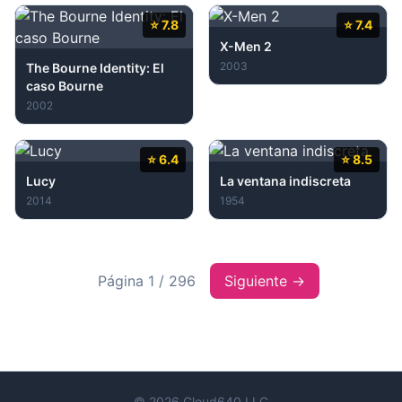
⭐ 7.8
⭐ 7.4
X-Men 2
2003
The Bourne Identity: El
caso Bourne
2002
⭐ 6.4
⭐ 8.5
Lucy
La ventana indiscreta
2014
1954
Página 1 / 296
Siguiente →
© 2026 Cloud640 LLC