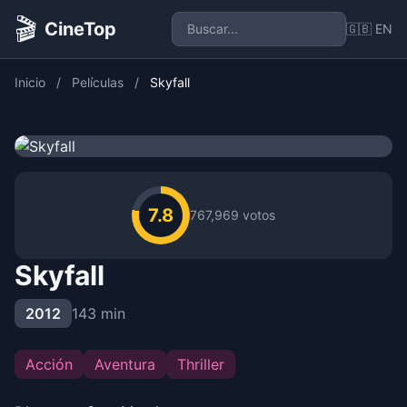
🎬
CineTop
🇬🇧 EN
Inicio
/
Películas
/
Skyfall
7.8
767,969 votos
Skyfall
2012
143 min
Acción
Aventura
Thriller