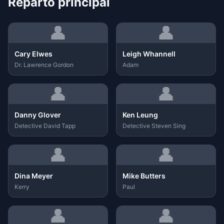
Reparto principal
👤
👤
Cary Elwes
Leigh Whannell
Dr. Lawrence Gordon
Adam
👤
👤
Danny Glover
Ken Leung
Detective David Tapp
Detective Steven Sing
👤
👤
Dina Meyer
Mike Butters
Kerry
Paul
👤
👤