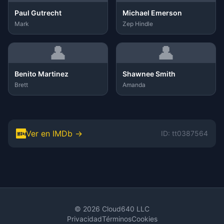
Paul Gutrecht
Michael Emerson
Mark
Zep Hindle
👤
👤
Benito Martinez
Shawnee Smith
Brett
Amanda
Ver en IMDb →
ID: tt0387564
© 2026 Cloud640 LLC
Privacidad
Términos
Cookies