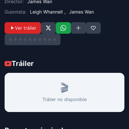
Director:
James Wan
Guionista:
Leigh Whannell
,
James Wan
Ver tráiler
★
★
★
★
★
★
★
★
★
★
Tráiler
🎬
Tráiler no disponible