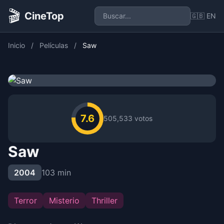
🎬
CineTop
🇬🇧 EN
Inicio
/
Películas
/
Saw
7.6
505,533 votos
Saw
2004
103 min
Terror
Misterio
Thriller