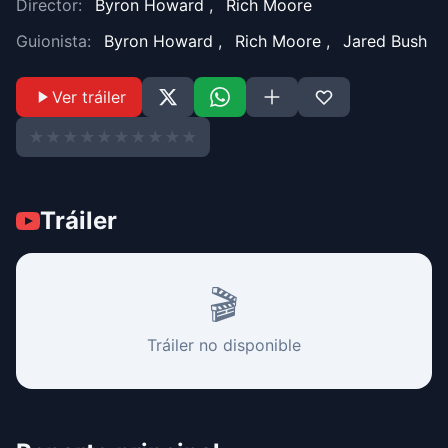
Director:
Byron Howard
,
Rich Moore
Guionista:
Byron Howard
,
Rich Moore
,
Jared Bush
Ver tráiler
★
★
★
★
★
★
★
★
★
★
Tráiler
🎬
Tráiler no disponible