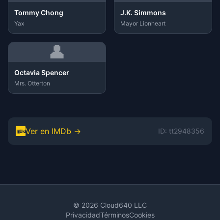
Tommy Chong
J.K. Simmons
Yax
Mayor Lionheart
👤
Octavia Spencer
Mrs. Otterton
Ver en IMDb →
ID: tt2948356
© 2026 Cloud640 LLC
Privacidad
Términos
Cookies