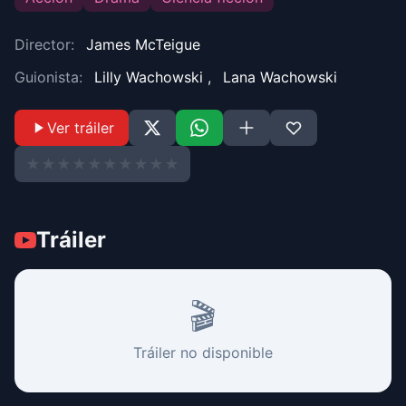
Director:
James McTeigue
Guionista:
Lilly Wachowski
,
Lana Wachowski
Ver tráiler
★
★
★
★
★
★
★
★
★
★
Tráiler
🎬
Tráiler no disponible