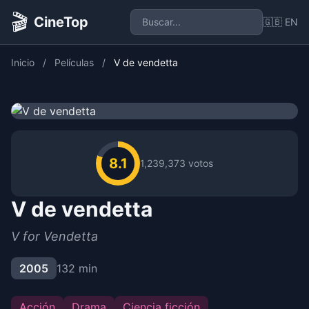
🎬
CineTop
🇬🇧 EN
Inicio
/
Películas
/
V de vendetta
8.1
1,239,373 votos
V de vendetta
V for Vendetta
2005
132 min
Acción
Drama
Ciencia ficción