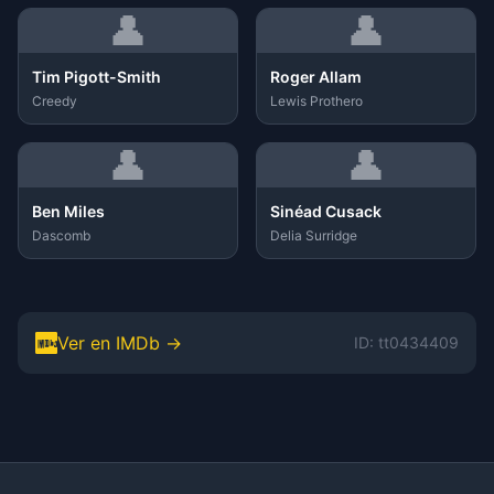
👤
👤
Tim Pigott-Smith
Roger Allam
Creedy
Lewis Prothero
👤
👤
Ben Miles
Sinéad Cusack
Dascomb
Delia Surridge
Ver en IMDb →
ID: tt0434409