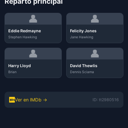
Reparto principal
👤
👤
Eddie Redmayne
Felicity Jones
Stephen Hawking
Jane Hawking
👤
👤
Harry Lloyd
David Thewlis
Brian
Dennis Sciama
Ver en IMDb →
ID: tt2980516