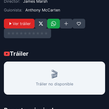
Director:
James Marsh
Guionista:
Anthony McCarten
Ver tráiler
★
★
★
★
★
★
★
★
★
★
Tráiler
🎬
Tráiler no disponible