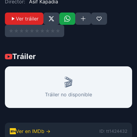
Director:
Asif Kapadia
Ver tráiler
★
★
★
★
★
★
★
★
★
★
Tráiler
🎬
Tráiler no disponible
Ver en IMDb →
ID: tt1424432