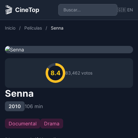
🎬
CineTop
🇬🇧 EN
Inicio
/
Películas
/
Senna
8.4
83,462 votos
Senna
2010
106 min
Documental
Drama