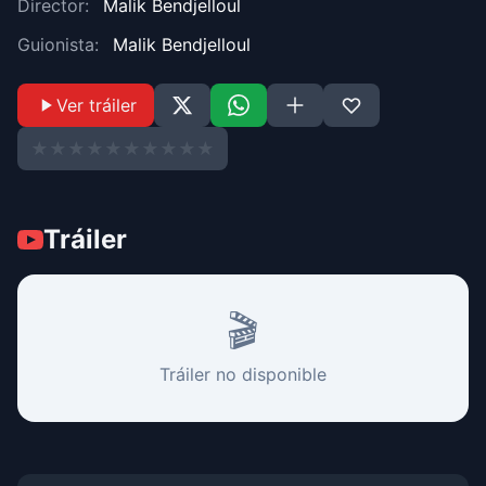
Director:
Malik Bendjelloul
Guionista:
Malik Bendjelloul
Ver tráiler
★
★
★
★
★
★
★
★
★
★
Tráiler
🎬
Tráiler no disponible