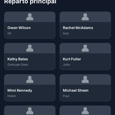
Reparto principal
👤
👤
Owen Wilson
Rachel McAdams
Gil
Inez
👤
👤
Kathy Bates
Kurt Fuller
Gertrude Stein
John
👤
👤
Mimi Kennedy
Michael Sheen
Helen
Paul
👤
👤