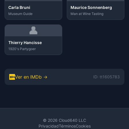
Carla Bruni
Maurice Sonnenberg
Museum Guide
Man at Wine Tasting
👤
Thierry Hancisse
1920's Partygoer
Ver en IMDb →
ID: tt1605783
© 2026 Cloud640 LLC
Privacidad
Términos
Cookies