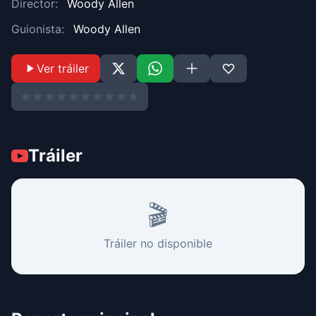
Director:
Woody Allen
Guionista:
Woody Allen
Ver tráiler
★
★
★
★
★
★
★
★
★
★
Tráiler
🎬
Tráiler no disponible