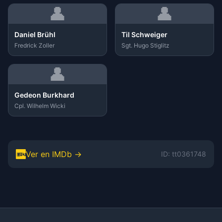
👤
👤
Daniel Brühl
Til Schweiger
Fredrick Zoller
Sgt. Hugo Stiglitz
👤
Gedeon Burkhard
Cpl. Wilhelm Wicki
Ver en IMDb →
ID: tt0361748