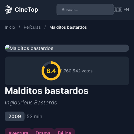
🎬
CineTop
🇬🇧 EN
Inicio
/
Películas
/
Malditos bastardos
8.4
1,760,542 votos
Malditos bastardos
Inglourious Basterds
2009
153 min
Aventura
Drama
Bélica