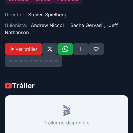
Director:
Steven Spielberg
Guionista:
Andrew Niccol
,
Sacha Gervasi
,
Jeff
Nathanson
Ver tráiler
★
★
★
★
★
★
★
★
★
★
Tráiler
🎬
Tráiler no disponible