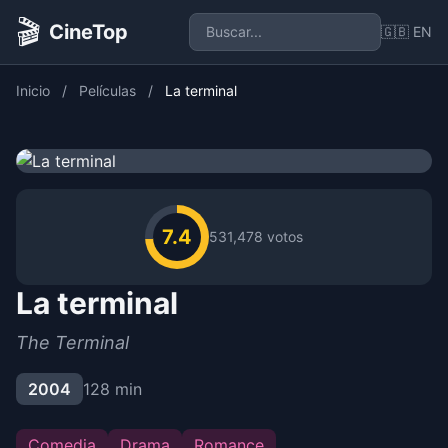
🎬
CineTop
🇬🇧 EN
Inicio
/
Películas
/
La terminal
7.4
531,478 votos
La terminal
The Terminal
2004
128 min
Comedia
Drama
Romance