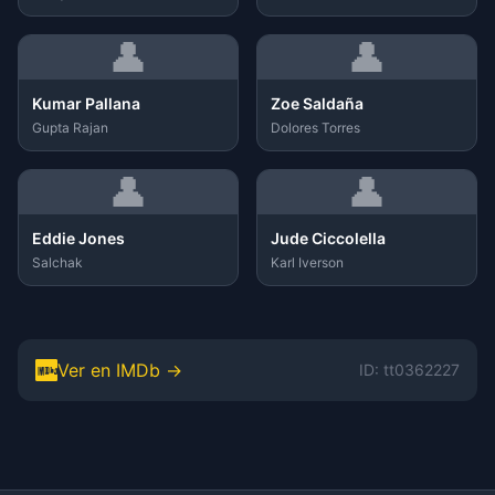
👤
👤
Kumar Pallana
Zoe Saldaña
Gupta Rajan
Dolores Torres
👤
👤
Eddie Jones
Jude Ciccolella
Salchak
Karl Iverson
Ver en IMDb →
ID: tt0362227