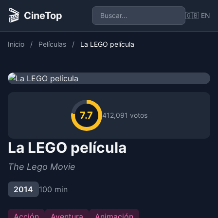
🎬
CineTop
🇬🇧 EN
Inicio
/
Películas
/
La LEGO película
7.7
412,091 votos
La LEGO película
The Lego Movie
2014
100 min
Acción
Aventura
Animación