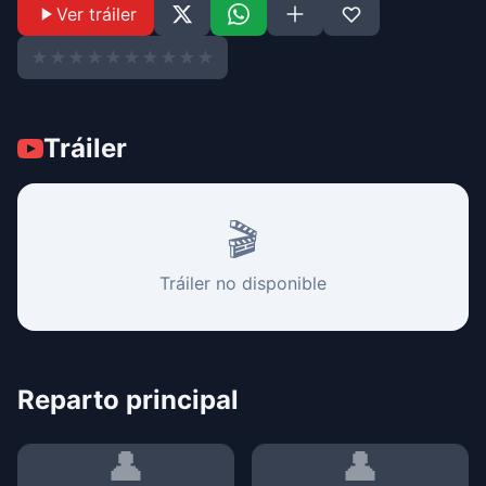
Ver tráiler
★
★
★
★
★
★
★
★
★
★
Tráiler
🎬
Tráiler no disponible
Reparto principal
👤
👤