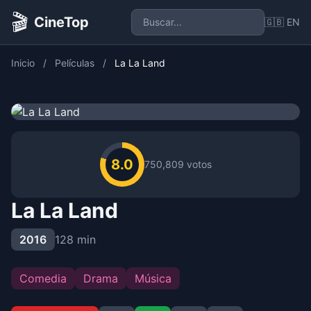
🎬
CineTop
🇬🇧 EN
Inicio
/
Películas
/
La La Land
8.0
750,809 votos
La La Land
2016
128 min
Comedia
Drama
Música