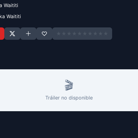
a Waititi
ka Waititi
★
★
★
★
★
★
★
★
★
★
🎬
Tráiler no disponible