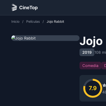
🎬
CineTop
Inicio
/
Películas
/
Jojo Rabbit
Jojo
2019
108 m
Comedia
⭐
7.9
4