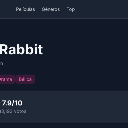
Películas
Géneros
Top
 Rabbit
in
Drama
Bélica
 7.9/10
83,192 votos