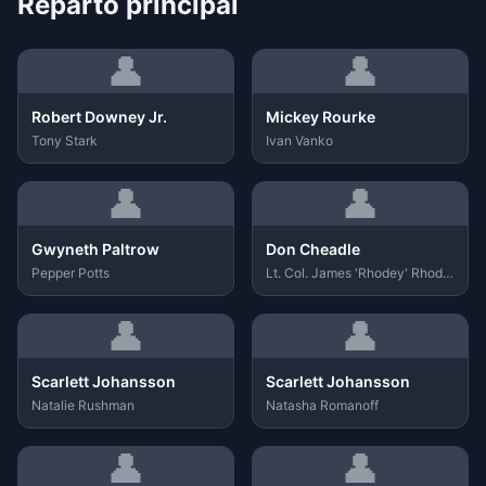
Reparto principal
👤
👤
Robert Downey Jr.
Mickey Rourke
Tony Stark
Ivan Vanko
👤
👤
Gwyneth Paltrow
Don Cheadle
Pepper Potts
Lt. Col. James 'Rhodey' Rhodes
👤
👤
Scarlett Johansson
Scarlett Johansson
Natalie Rushman
Natasha Romanoff
👤
👤