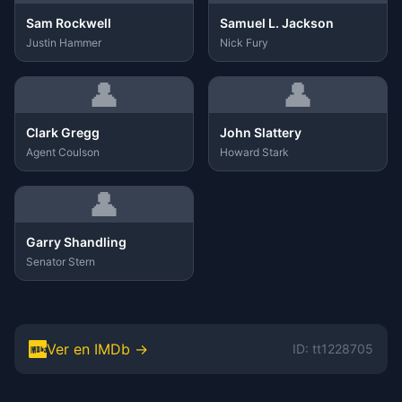
Sam Rockwell
Samuel L. Jackson
Justin Hammer
Nick Fury
👤
👤
Clark Gregg
John Slattery
Agent Coulson
Howard Stark
👤
Garry Shandling
Senator Stern
Ver en IMDb →
ID: tt1228705