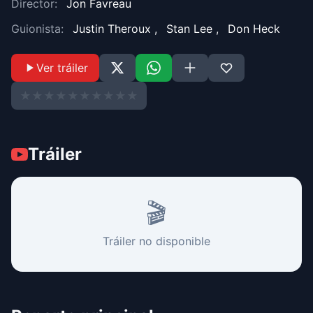
Director:
Jon Favreau
Guionista:
Justin Theroux
,
Stan Lee
,
Don Heck
Ver tráiler
★
★
★
★
★
★
★
★
★
★
Tráiler
🎬
Tráiler no disponible