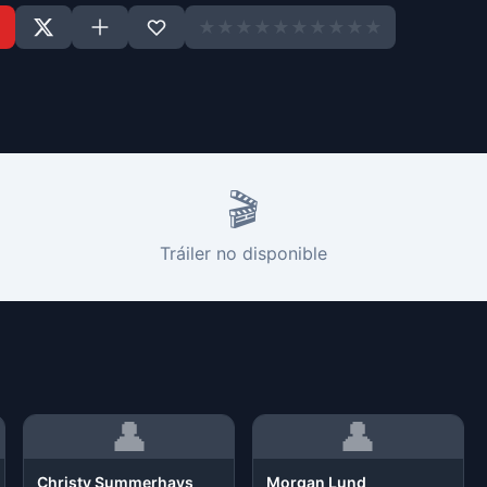
★
★
★
★
★
★
★
★
★
★
🎬
Tráiler no disponible
👤
👤
Christy Summerhays
Morgan Lund