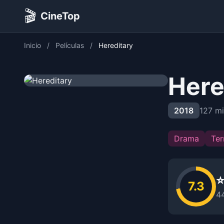
🎬
CineTop
Inicio
/
Películas
/
Hereditary
Here
2018
127 m
Drama
Ter
⭐
7.3
4