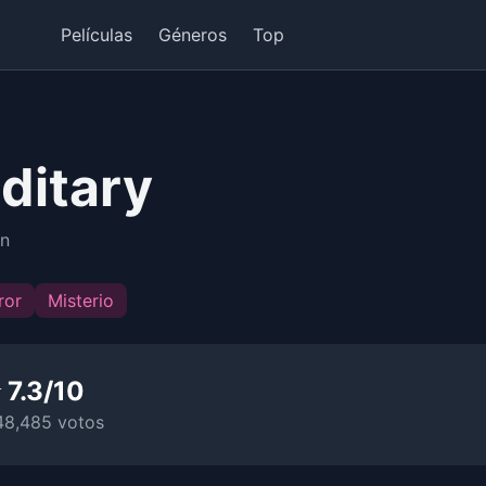
Películas
Géneros
Top
ditary
in
ror
Misterio
 7.3/10
48,485 votos