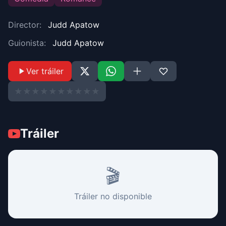
Director:
Judd Apatow
Guionista:
Judd Apatow
Ver tráiler
★
★
★
★
★
★
★
★
★
★
Tráiler
🎬
Tráiler no disponible