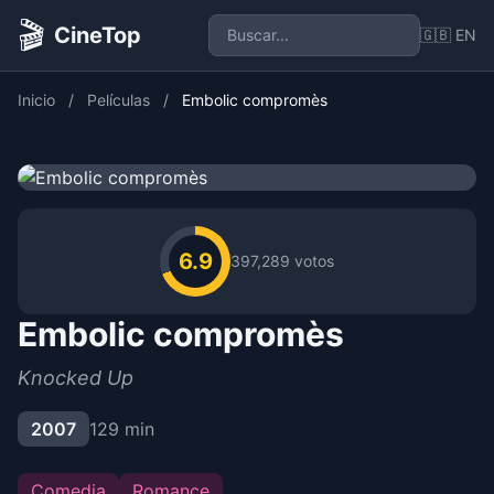
🎬
CineTop
🇬🇧 EN
Inicio
/
Películas
/
Embolic compromès
6.9
397,289 votos
Embolic compromès
Knocked Up
2007
129 min
Comedia
Romance