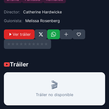
Director:
Catherine Hardwicke
Guionista:
Melissa Rosenberg
Ver tráiler
★
★
★
★
★
★
★
★
★
★
Tráiler
🎬
Tráiler no disponible