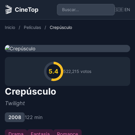
🎬
CineTop
🇬🇧 EN
Inicio
/
Películas
/
Crepúsculo
5.4
522,215 votos
Crepúsculo
Twilight
2008
122 min
Drama
Fantasía
Romance