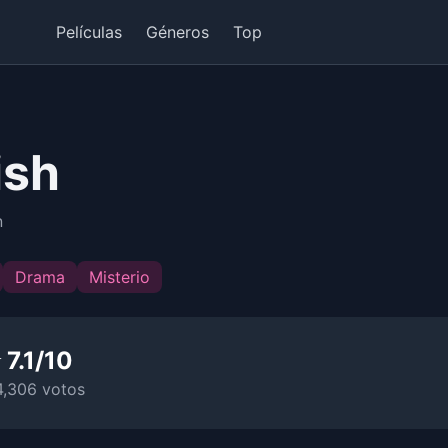
Películas
Géneros
Top
ish
n
Drama
Misterio
 7.1/10
4,306 votos