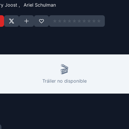
ry Joost
,
Ariel Schulman
★
★
★
★
★
★
★
★
★
★
🎬
Tráiler no disponible