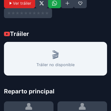
Ver tráiler
★
★
★
★
★
★
★
★
★
★
Tráiler
🎬
Tráiler no disponible
Reparto principal
👤
👤