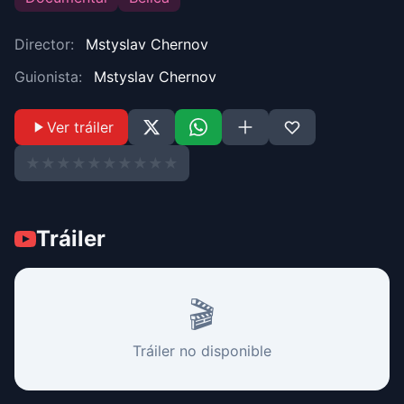
Director:
Mstyslav Chernov
Guionista:
Mstyslav Chernov
Ver tráiler
★
★
★
★
★
★
★
★
★
★
Tráiler
🎬
Tráiler no disponible