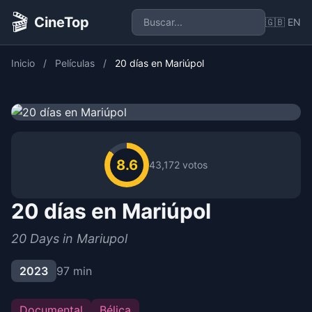
🎬
CineTop
🇬🇧 EN
Inicio
/
Películas
/
20 días en Mariúpol
8.6
43,172 votos
20 días en Mariúpol
20 Days in Mariupol
2023
97 min
Documental
Bélica