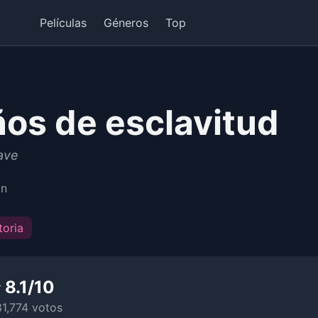
Películas
Géneros
Top
ños de esclavitud
lave
in
toria
 8.1/10
1,774 votos