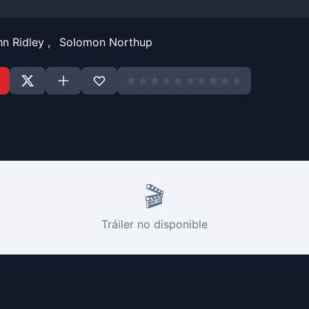
hn Ridley
,
Solomon Northup
★
★
★
★
★
★
★
★
★
★
🎬
Tráiler no disponible