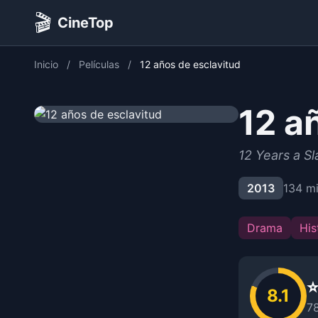
🎬
CineTop
Inicio
/
Películas
/
12 años de esclavitud
12 a
12 Years a S
2013
134 m
Drama
His
⭐
8.1
78